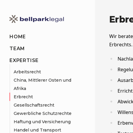
Erbr
Wir berate
HOME
Erbrechts.
TEAM
Nachl
EXPERTISE
Regel
Arbeitsrecht
Ausarb
China, Mittlerer Osten und
Afrika
Errich
Erbrecht
Abwick
Gesellschaftsrecht
Willen
Gewerbliche Schutzrechte
Haftung und Versicherung
Erbenv
Handel und Transport