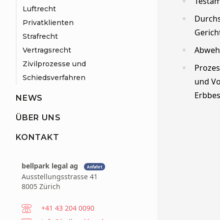
Testa
Luftrecht
Durchs
Privatklienten
Gerich
Strafrecht
Abwehr
Vertragsrecht
Zivilprozesse und
Prozes
Schiedsverfahren
und Vo
Erbbes
NEWS
ÜBER UNS
KONTAKT
bellpark legal ag
Anfahrt
Ausstellungsstrasse 41
8005 Zürich
Telefon
+41 43 204 0090