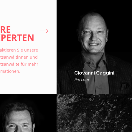
HRE
XPERTEN
aktieren Sie unsere
tsanwältinnen und
tsanwälte für mehr
rmationen.
Giovanni Gaggini
Partner