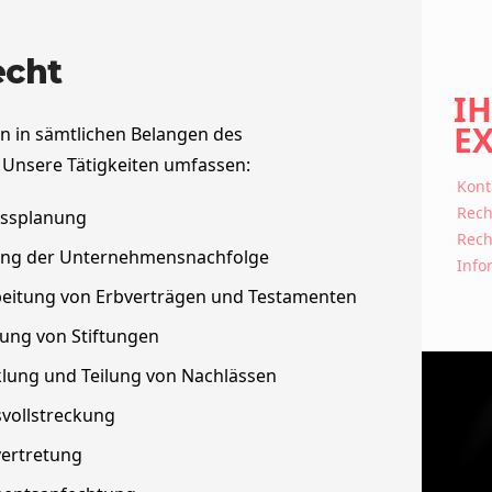
echt
I
E
n in sämtlichen Belangen des
 Unsere Tätigkeiten umfassen:
Kont
Rech
assplanung
Rech
ung der Unternehmensnachfolge
Info
eitung von Erbverträgen und Testamenten
tung von Stiftungen
lung und Teilung von Nachlässen
svollstreckung
ertretung