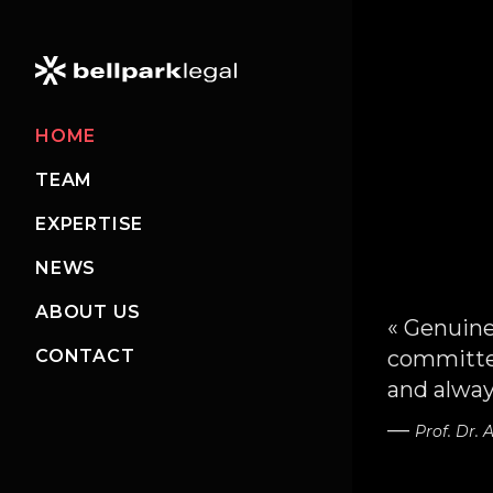
HOME
TEAM
EXPERTISE
NEWS
ABOUT US
« Genuin
«Jedes U
«Pragmat
« Genuin
committe
sich auf 
lösungsor
committe
CONTACT
and always
David Brä
herausrag
and always
können.»
Expertise
—
—
Prof. Dr.
Prof. Dr.
—
—
Alex Hof
Patrik Sc